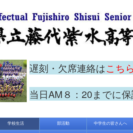
遅刻・欠席連絡は
こち
当日AM８：20までに
学校生活
部活動
中学生の皆さんへ