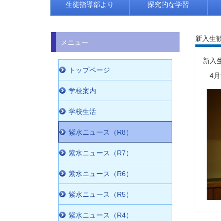
生徒指導部より
探究的な学習
新入生
メニュー
新入
トップページ
4月
学校案内
学校生活
紫水ニュース（R8）
紫水ニュース（R7）
紫水ニュース（R6）
紫水ニュース（R5）
紫水ニュース（R4）