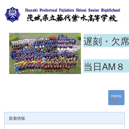
遅刻・欠
当日AM８
menu
新着情報