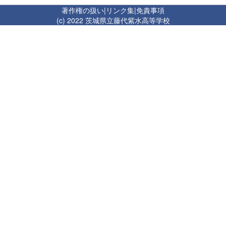
著作権の扱い
|
リンク集
|
免責事項
(c) 2022 茨城県立藤代紫水高等学校