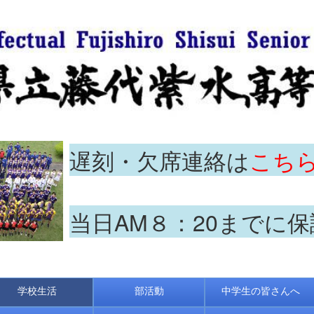
遅刻・欠席連絡は
こち
当日AM８：20までに
学校生活
部活動
中学生の皆さんへ