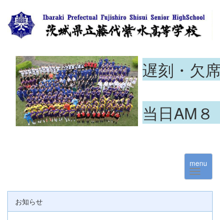
遅刻・欠
当日AM８
menu
お知らせ