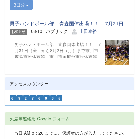
3日分
男子ハンドボール部 青森国体出場！！ 7月31日（金）から8月2...
08/10
パブリック
土田泰裕
お知らせ
男子ハンドボール部 青森国体出場！！ 7
月31日（金）から8月2日（月）まで市川市
塩浜市民体育館、市川市国府台市民体育館他
にて行われた第80回国民スポーツ大会ハン
ドボール競技関東ブロック大会を勝ち抜
き、 関東ブロック代表として第80回国民
スポーツ大会（本大会）に出場を決めまし
アクセスカウンター
た。 第80回国民スポーツ大会（本大会）
は、9月4日（金）から９月８日（火）まで
6
9
2
7
6
0
8
5
マエダアリーナ、野辺地高校体育館他にて行
われます。 引き続き温かいご声援をよろし
くお願いします。
欠席等連絡用 Google フォーム
当日 AM 8：20 までに、保護者の方が入力してください。