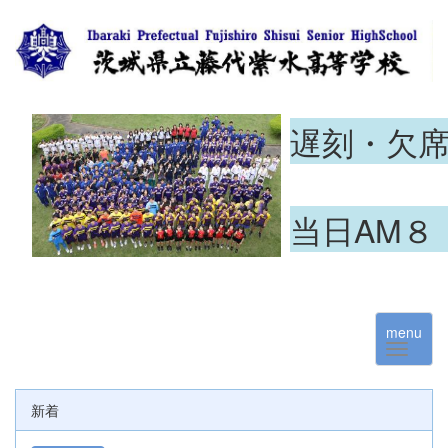
遅刻・欠
当日AM８
menu
新着