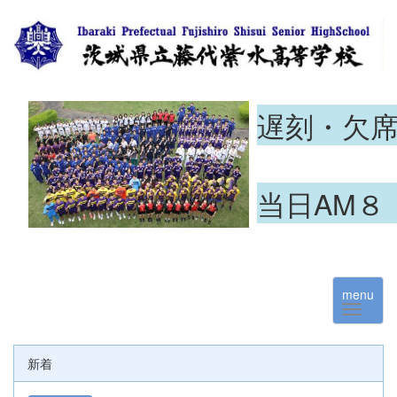
遅刻・欠
当日AM８
menu
新着