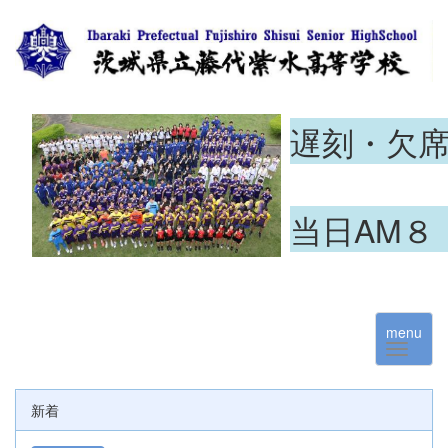
遅刻・欠
当日AM８
menu
新着