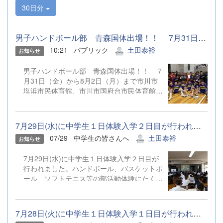
30日分
男子ハンドボール部 青森国体出場！！ 7月31日（金）から8月2...
10:21
パブリック
土田泰裕
お知らせ
男子ハンドボール部 青森国体出場！！ 7
月31日（金）から8月2日（月）まで市川市
塩浜市民体育館、市川市国府台市民体育館他
にて行われた第80回国民スポーツ大会ハン
ドボール競技関東ブロック大会を勝ち抜
き、 関東ブロック代表として第80回国民
7月29日(水)に中学生１日体験入学２日目が行われました。ハンドボ...
スポーツ大会（本大会）に出場を決めまし
07/29
中学生の皆さんへ
土田泰裕
お知らせ
た。 第80回国民スポーツ大会（本大会）
は、9月4日（金）から９月８日（火）まで
7月29日(水)に中学生１日体験入学２日目が
マエダアリーナ、野辺地高校体育館他にて行
行われました。ハンドボール、バスケットボ
われます。 引き続き温かいご声援をよろし
ール、ソフトテニス等の部活動体験にたくさ
くお願いします。
んのご参加ありがとうございました。
7月28日(火)に中学生１日体験入学１日目が行われました。空手道、...