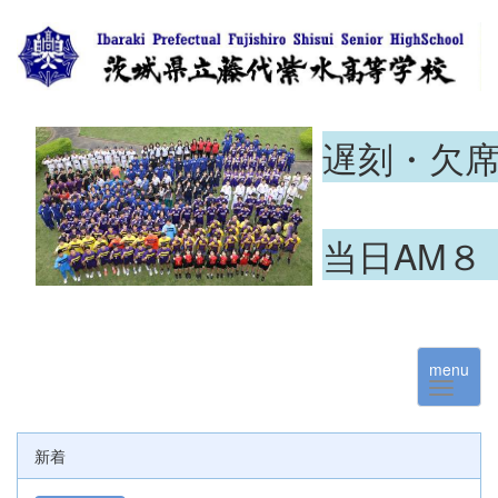
遅刻・欠
当日AM８
menu
新着