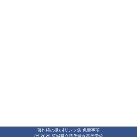
著作権の扱い
|
リンク集
|
免責事項
(c) 2022 茨城県立藤代紫水高等学校