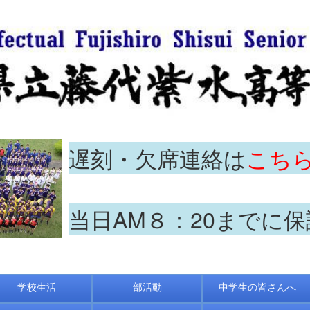
遅刻・欠席連絡は
こち
当日AM８：20までに
学校生活
部活動
中学生の皆さんへ