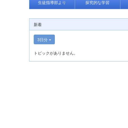
生徒指導部より
探究的な学習
新着
3日分
トピックがありません。