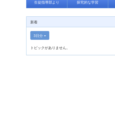
生徒指導部より
探究的な学習
新着
3日分
トピックがありません。