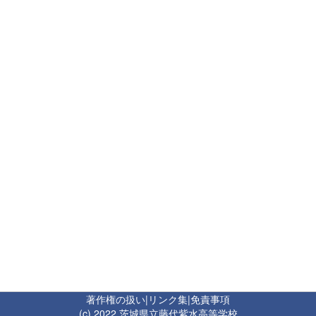
著作権の扱い
|
リンク集
|
免責事項
(c) 2022 茨城県立藤代紫水高等学校