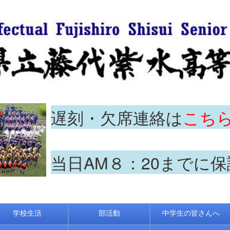
遅刻・欠席連絡は
こち
当日AM８：20までに
学校生活
部活動
中学生の皆さんへ