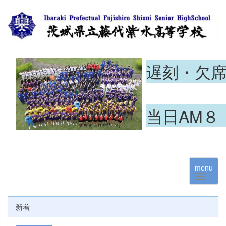
遅刻・欠
当日AM８
menu
新着