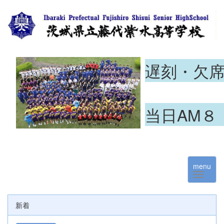
遅刻・欠
当日AM８
menu
新着