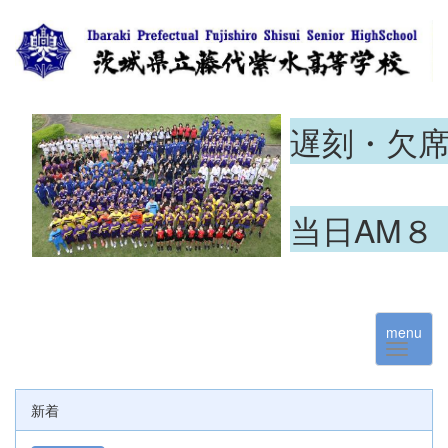
遅刻・欠
当日AM８
menu
新着