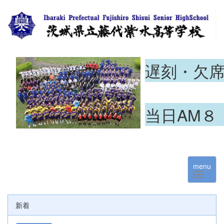
遅刻・欠
当日AM８
menu
新着