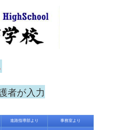
ら
保護者が入力
進路指導部より
事務室より