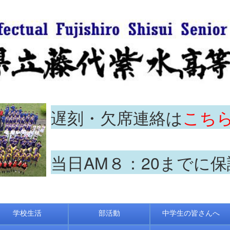
遅刻・欠席連絡は
こち
当日AM８：20までに
学校生活
部活動
中学生の皆さんへ