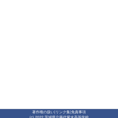
著作権の扱い
|
リンク集
|
免責事項
(c) 2022 茨城県立藤代紫水高等学校