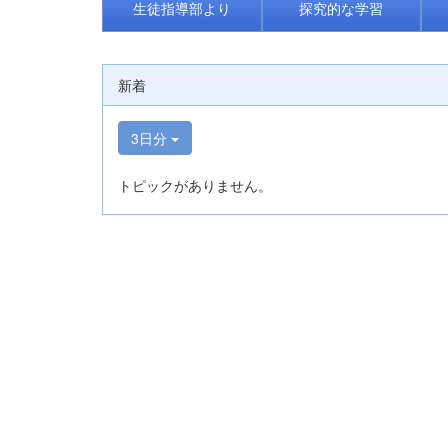
生徒指導部より
探究的な学習
新着
3日分
トピックがありません。