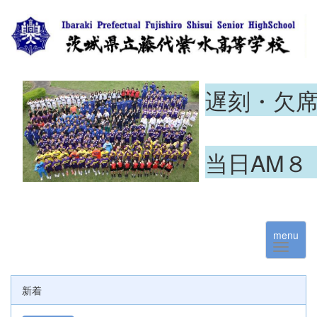
遅刻・欠
当日AM８
menu
新着