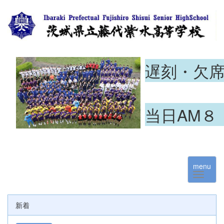
遅刻・欠
当日AM８
menu
新着