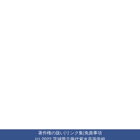
著作権の扱い
|
リンク集
|
免責事項
(c) 2022 茨城県立藤代紫水高等学校