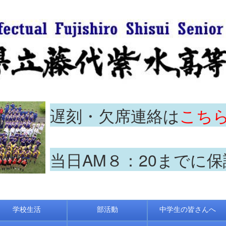
遅刻・欠席連絡は
こち
当日AM８：20までに
学校生活
部活動
中学生の皆さんへ