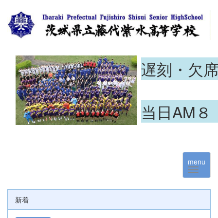
遅刻・欠
当日AM８
menu
新着