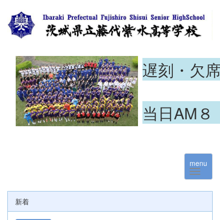
遅刻・欠
当日AM８
menu
新着