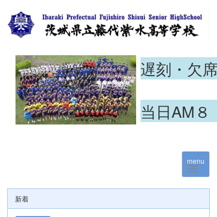
遅刻・欠
当日AM８
menu
新着