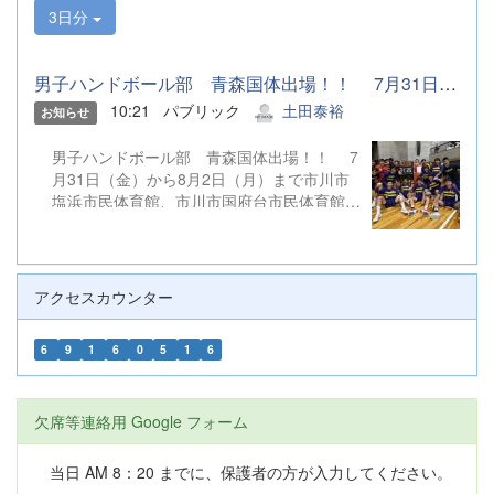
3日分
男子ハンドボール部 青森国体出場！！ 7月31日（金）から8月2...
10:21
パブリック
土田泰裕
お知らせ
男子ハンドボール部 青森国体出場！！ 7
月31日（金）から8月2日（月）まで市川市
塩浜市民体育館、市川市国府台市民体育館他
にて行われた第80回国民スポーツ大会ハン
ドボール競技関東ブロック大会を勝ち抜
き、 関東ブロック代表として第80回国民
スポーツ大会（本大会）に出場を決めまし
アクセスカウンター
た。 第80回国民スポーツ大会（本大会）
は、9月4日（金）から９月８日（火）まで
6
9
1
6
0
5
1
6
マエダアリーナ、野辺地高校体育館他にて行
われます。 引き続き温かいご声援をよろし
くお願いします。
欠席等連絡用 Google フォーム
当日 AM 8：20 までに、保護者の方が入力してください。