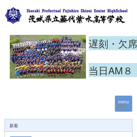
遅刻・欠
当日AM８
menu
新着