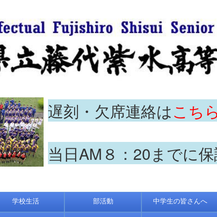
遅刻・欠席連絡は
こち
当日AM８：20までに
学校生活
部活動
中学生の皆さんへ