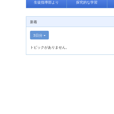
生徒指導部より
探究的な学習
新着
3日分
トピックがありません。