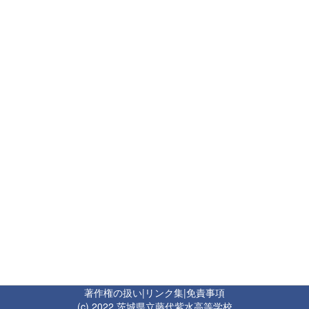
著作権の扱い
|
リンク集
|
免責事項
(c) 2022 茨城県立藤代紫水高等学校