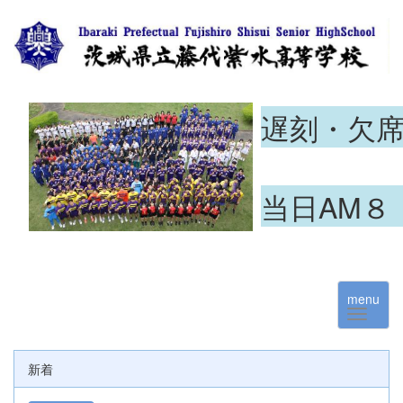
遅刻・欠
当日AM８
menu
新着