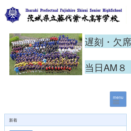
遅刻・欠
当日AM８
menu
新着