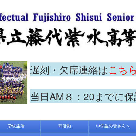
遅刻・欠席連絡は
こち
当日AM８：20までに
学校生活
部活動
中学生の皆さんへ