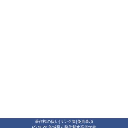
著作権の扱い
|
リンク集
|
免責事項
(c) 2022 茨城県立藤代紫水高等学校