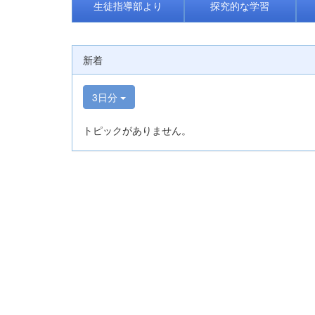
生徒指導部より
探究的な学習
新着
3日分
トピックがありません。