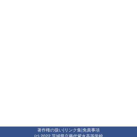
著作権の扱い
|
リンク集
|
免責事項
(c) 2022 茨城県立藤代紫水高等学校