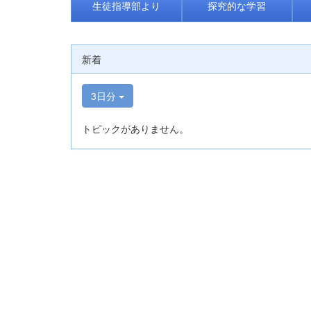
生徒指導部より
探究的な学習
新着
3日分
トピックがありません。