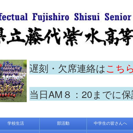
遅刻・欠席連絡は
こち
当日AM８：20までに
学校生活
部活動
中学生の皆さんへ