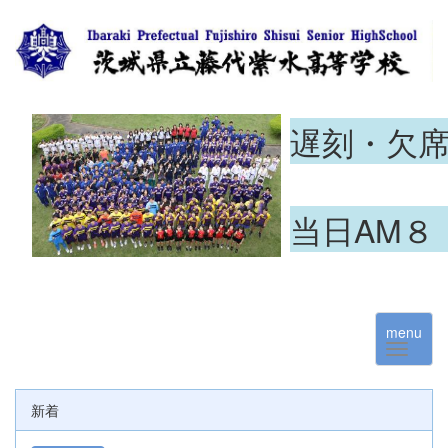
遅刻・欠
当日AM８
menu
新着