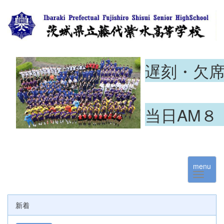
遅刻・欠
当日AM８
menu
新着