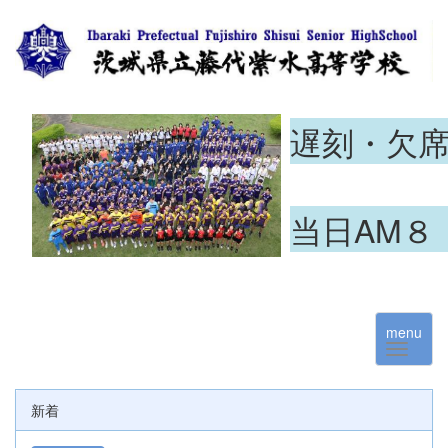
遅刻・欠
当日AM８
menu
新着