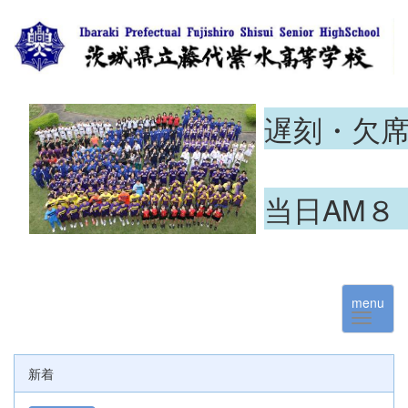
遅刻・欠
当日AM８
menu
新着