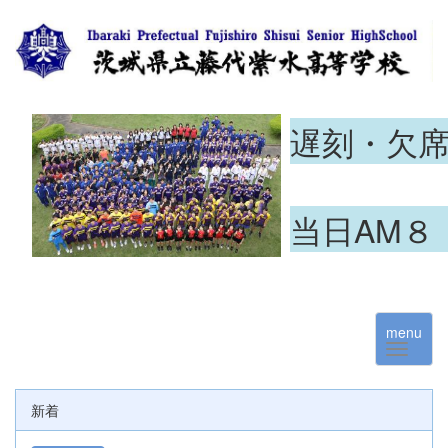
遅刻・欠
当日AM８
menu
新着