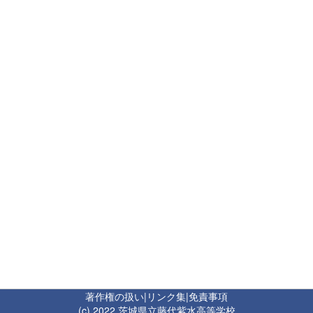
著作権の扱い
|
リンク集
|
免責事項
(c) 2022 茨城県立藤代紫水高等学校