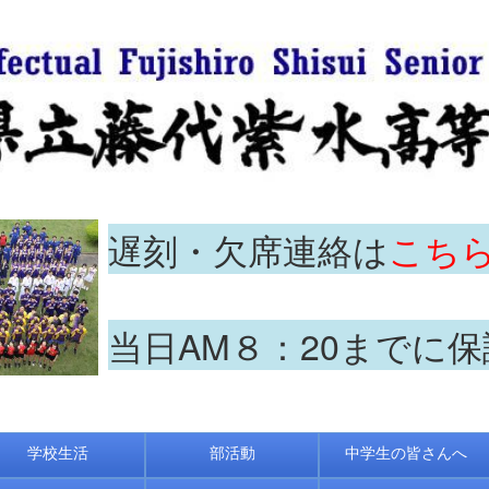
遅刻・欠席連絡は
こち
当日AM８：20までに
学校生活
部活動
中学生の皆さんへ