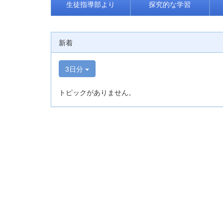
生徒指導部より
探究的な学習
新着
3日分
トピックがありません。