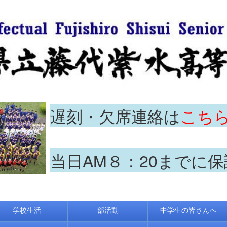
遅刻・欠席連絡は
こち
当日AM８：20までに
学校生活
部活動
中学生の皆さんへ