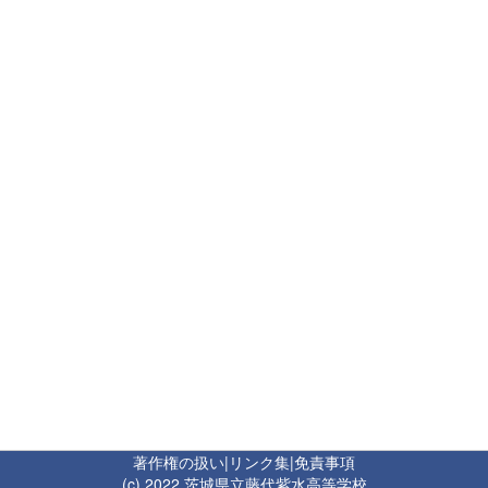
著作権の扱い
|
リンク集
|
免責事項
(c) 2022 茨城県立藤代紫水高等学校