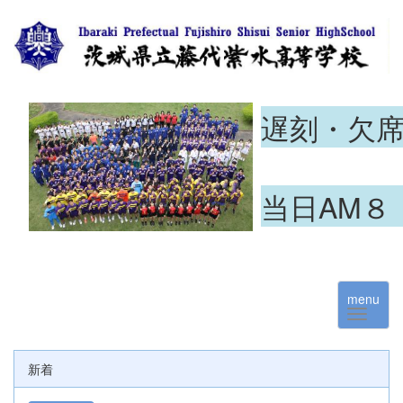
遅刻・欠
当日AM８
menu
新着