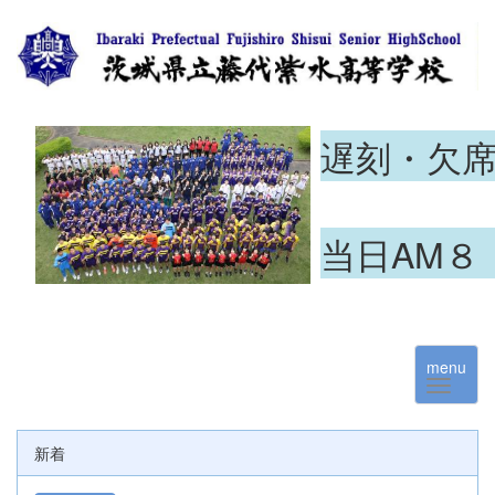
遅刻・欠
当日AM８
menu
新着