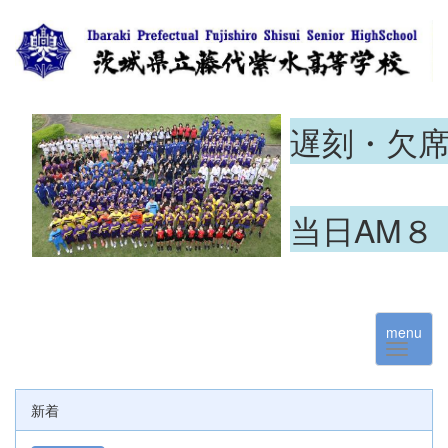
遅刻・欠
当日AM８
menu
新着