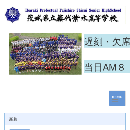
遅刻・欠
当日AM８
menu
新着