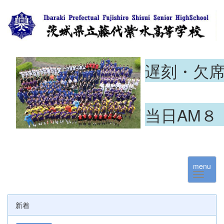
遅刻・欠
当日AM８
menu
新着