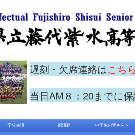
遅刻・欠席連絡は
こち
当日AM８：20までに
学校生活
部活動
中学生の皆さんへ