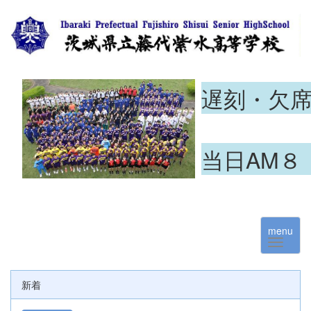
遅刻・欠
当日AM８
menu
新着