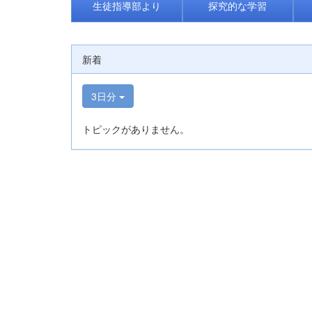
生徒指導部より
探究的な学習
新着
3日分
トピックがありません。