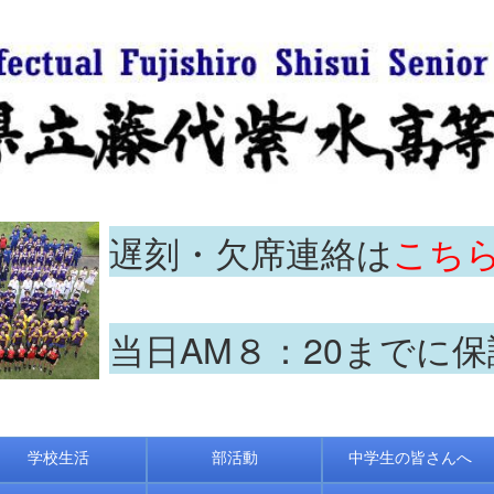
遅刻・欠席連絡は
こち
当日AM８：20までに
学校生活
部活動
中学生の皆さんへ