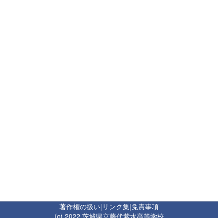
著作権の扱い
|
リンク集
|
免責事項
(c) 2022 茨城県立藤代紫水高等学校