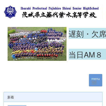
遅刻・欠
当日AM８
menu
新着