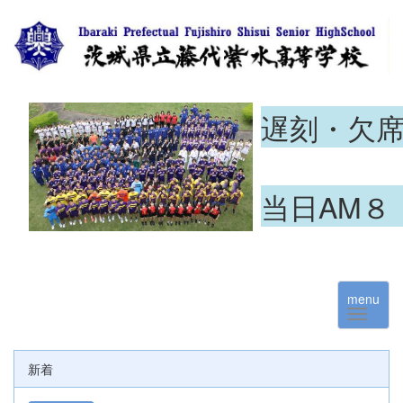
遅刻・欠
当日AM８
menu
新着