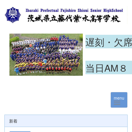
遅刻・欠
当日AM８
menu
新着