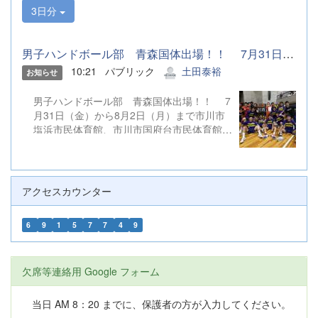
3日分
男子ハンドボール部 青森国体出場！！ 7月31日（金）から8月2...
10:21
パブリック
土田泰裕
お知らせ
男子ハンドボール部 青森国体出場！！ 7
月31日（金）から8月2日（月）まで市川市
塩浜市民体育館、市川市国府台市民体育館他
にて行われた第80回国民スポーツ大会ハン
ドボール競技関東ブロック大会を勝ち抜
き、 関東ブロック代表として第80回国民
スポーツ大会（本大会）に出場を決めまし
アクセスカウンター
た。 第80回国民スポーツ大会（本大会）
は、9月4日（金）から９月８日（火）まで
6
9
1
5
7
7
4
9
マエダアリーナ、野辺地高校体育館他にて行
われます。 引き続き温かいご声援をよろし
くお願いします。
欠席等連絡用 Google フォーム
当日 AM 8：20 までに、保護者の方が入力してください。