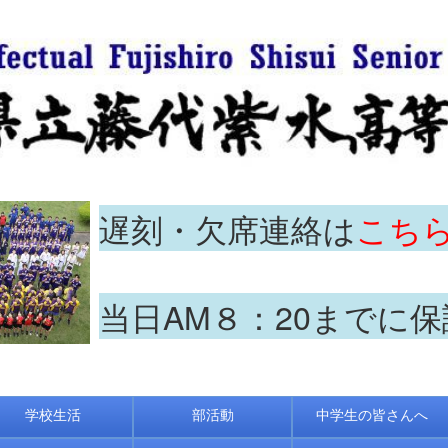
遅刻・欠席連絡は
こち
当日AM８：20までに
学校生活
部活動
中学生の皆さんへ