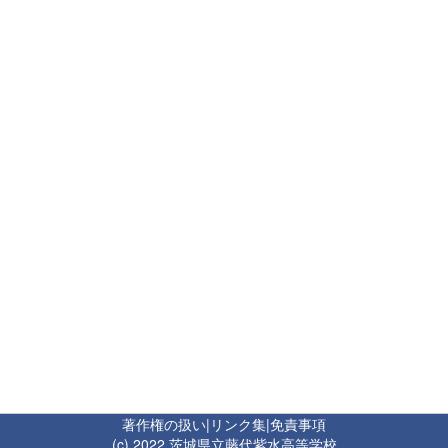
著作権の扱い
|
リンク集
|
免責事項
(c) 2022 茨城県立藤代紫水高等学校