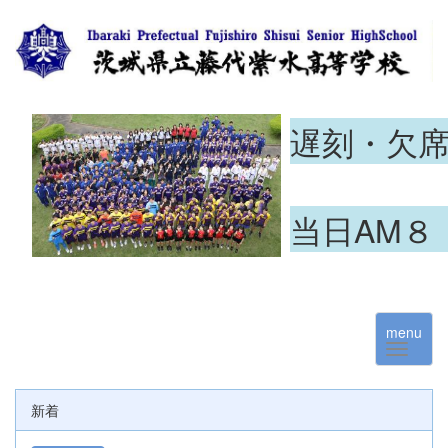
遅刻・欠
当日AM８
menu
新着