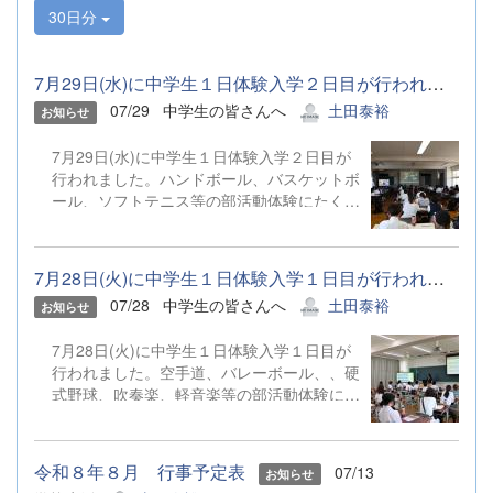
30日分
7月29日(水)に中学生１日体験入学２日目が行われました。ハンドボ...
07/29
中学生の皆さんへ
土田泰裕
お知らせ
7月29日(水)に中学生１日体験入学２日目が
行われました。ハンドボール、バスケットボ
ール、ソフトテニス等の部活動体験にたくさ
んのご参加ありがとうございました。
7月28日(火)に中学生１日体験入学１日目が行われました。空手道、...
07/28
中学生の皆さんへ
土田泰裕
お知らせ
7月28日(火)に中学生１日体験入学１日目が
行われました。空手道、バレーボール、、硬
式野球、吹奏楽、軽音楽等の部活動体験にた
くさんのご参加ありがとうございました。
令和８年８月 行事予定表
07/13
お知らせ