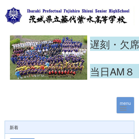
遅刻・欠
当日AM８
menu
新着