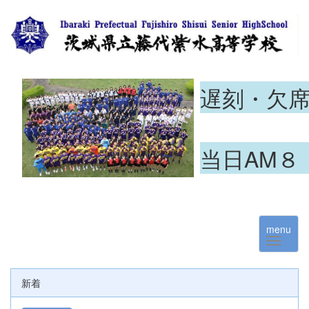
遅刻・欠
当日AM８
menu
新着